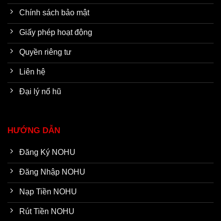
Chính sách bảo mật
Giấy phép hoạt động
Quyền riêng tư
Liên hệ
Đại lý nổ hũ
HƯỚNG DẪN
Đăng Ký NOHU
Đăng Nhập NOHU
Nạp Tiền NOHU
Rút Tiền NOHU