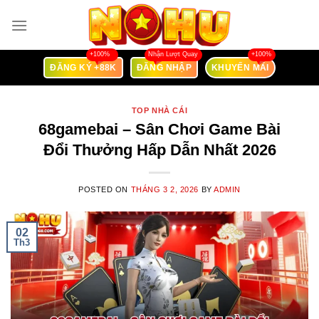
Skip
to
content
ĐĂNG KÝ +88K
ĐĂNG NHẬP
KHUYẾN MÃI
TOP NHÀ CÁI
68gamebai – Sân Chơi Game Bài
Đổi Thưởng Hấp Dẫn Nhất 2026
POSTED ON
THÁNG 3 2, 2026
BY
ADMIN
02
Th3