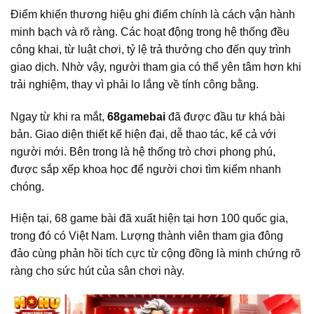
Điểm khiến thương hiệu ghi điểm chính là cách vận hành
minh bạch và rõ ràng. Các hoạt động trong hệ thống đều
công khai, từ luật chơi, tỷ lệ trả thưởng cho đến quy trình
giao dịch. Nhờ vậy, người tham gia có thể yên tâm hơn khi
trải nghiệm, thay vì phải lo lắng về tính công bằng.
Ngay từ khi ra mắt,
68gamebai
đã được đầu tư khá bài
bản. Giao diện thiết kế hiện đại, dễ thao tác, kể cả với
người mới. Bên trong là hệ thống trò chơi phong phú,
được sắp xếp khoa học để người chơi tìm kiếm nhanh
chóng.
Hiện tại, 68 game bài đã xuất hiện tại hơn 100 quốc gia,
trong đó có Việt Nam. Lượng thành viên tham gia đông
đảo cùng phản hồi tích cực từ cộng đồng là minh chứng rõ
ràng cho sức hút của sân chơi này.