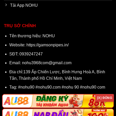
Tải App NOHU
TRỤ SỞ CHÍNH
Tên thương hiệu: NOHU
Website: https://gamsonpipes.in/
SĐT: 0939247247
Email: nohu3968com
@gmail.com
Địa chỉ:139
Ấp Chiến Lược, Bình Hưng Hoà A, Bình
Tân, Thành phố Hồ Chí Minh, Việt Nam
Tag: #nohu90 #nohu90.com #nohu 90 #nohu90 com
[X] ĐÓNG