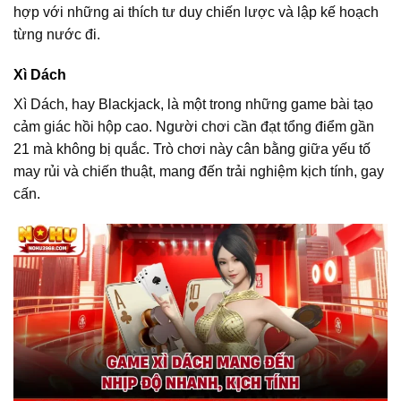
hợp với những ai thích tư duy chiến lược và lập kế hoạch
từng nước đi.
Xì Dách
Xì Dách, hay Blackjack, là một trong những game bài tạo
cảm giác hồi hộp cao. Người chơi cần đạt tổng điểm gần
21 mà không bị quắc. Trò chơi này cân bằng giữa yếu tố
may rủi và chiến thuật, mang đến trải nghiệm kịch tính, gay
cấn.