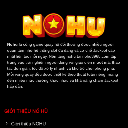
Nohu
là cổng game quay hũ đổi thưởng được nhiều người
quan tâm nhờ hệ thống slot đa dạng và cơ chế Jackpot cập
nhật liên tục mỗi ngày. Nền tảng nohu tại
nohu3968.com
tập
trung vào trải nghiệm người dùng với giao diện mượt mà, thao
tác đơn giản, tốc độ xử lý nhanh và kho trò chơi phong phú.
Mỗi vòng quay đều được thiết kế theo thuật toán riêng, mang
đến nhiều mức thưởng khác nhau và khả năng chạm Jackpot
hấp dẫn.
GIỚI THIỆU NỔ HŨ
Giới thiệu NOHU