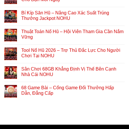
Bí Kíp Săn Hũ – Nâng Cao Xác Suất Trúng
Thưởng Jackpot NOHU
Thuật Toán Nổ Hũ – Hội Viên Tham Gia Cần Nắm
Vững
Tool Nổ Hũ 2026 – Trợ Thủ Đắc Lực Cho Người
Chơi Tại NOHU
Sân Chơi 68GB Khẳng Định Vị Thế Bên Cạnh
Nhà Cái NOHU
68 Game Bài – Cổng Game Đổi Thưởng Hấp
Dẫn, Đẳng Cấp