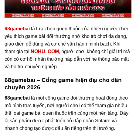
68gamebai
là lựa chọn quen thuộc của nhiều người chơi
yêu thích game bài đổi thưởng nhờ kho trò chơi đa dạng,
giao diện dễ dùng và cơ chế vận hành minh bạch. Khi
tham gia tại
NOHU. COM
, người chơi không chỉ giải trí mà
còn có cơ hội nhận thưởng hấp dẫn với hệ thống bảo mật
và hỗ trợ chuyên nghiệp.
68gamebai – Cổng game hiện đại cho dân
chuyên 2026
68gamebai
là một cổng game đổi thưởng hoạt động theo
mô hình trực tuyến, nơi người chơi có thể tham gia nhiều
thể loại game bài quen thuộc trên cùng một nền tảng. Đây
là sản phẩm được phát triển bởi tập đoàn Solaire và
nhanh chóng tạo được dấu ấn riêng trên thị trường.