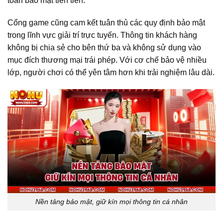
toán bảo mật tiên tiến.
Cổng game cũng cam kết tuân thủ các quy định bảo mật
trong lĩnh vực giải trí trực tuyến. Thông tin khách hàng
không bị chia sẻ cho bên thứ ba và không sử dụng vào
mục đích thương mại trái phép. Với cơ chế bảo vệ nhiều
lớp, người chơi có thể yên tâm hơn khi trải nghiệm lâu dài.
Nền tảng bảo mật, giữ kín mọi thông tin cá nhân