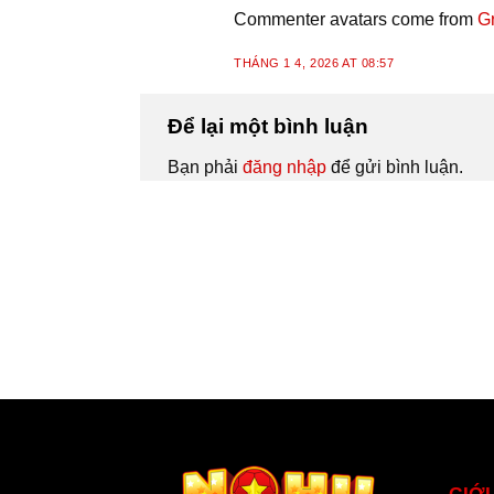
Commenter avatars come from
Gr
THÁNG 1 4, 2026 AT 08:57
Để lại một bình luận
Bạn phải
đăng nhập
để gửi bình luận.