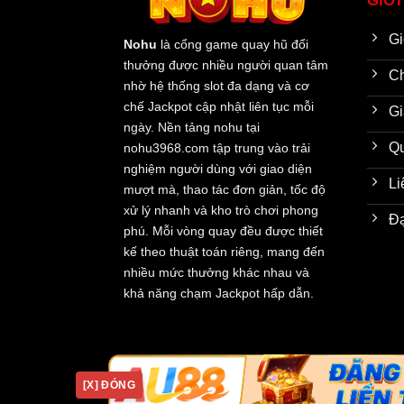
GIỚI
Gi
Nohu
là cổng game quay hũ đổi
thưởng được nhiều người quan tâm
Ch
nhờ hệ thống slot đa dạng và cơ
chế Jackpot cập nhật liên tục mỗi
Gi
ngày. Nền tảng nohu tại
Qu
nohu3968.com
tập trung vào trải
nghiệm người dùng với giao diện
Li
mượt mà, thao tác đơn giản, tốc độ
xử lý nhanh và kho trò chơi phong
Đạ
phú. Mỗi vòng quay đều được thiết
kế theo thuật toán riêng, mang đến
nhiều mức thưởng khác nhau và
khả năng chạm Jackpot hấp dẫn.
[X] ĐÓNG