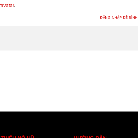
avatar
.
ĐĂNG NHẬP ĐỂ BÌNH