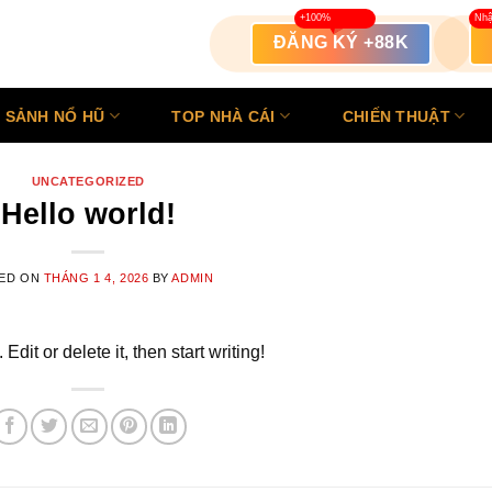
ĐĂNG KÝ +88K
SẢNH NỔ HŨ
TOP NHÀ CÁI
CHIẾN THUẬT
UNCATEGORIZED
Hello world!
ED ON
THÁNG 1 4, 2026
BY
ADMIN
dit or delete it, then start writing!