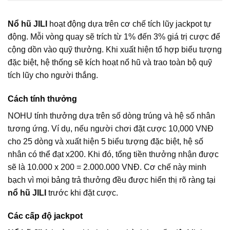
Nổ hũ JILI
hoạt động dựa trên cơ chế tích lũy jackpot tự
động. Mỗi vòng quay sẽ trích từ 1% đến 3% giá trị cược để
cộng dồn vào quỹ thưởng. Khi xuất hiện tổ hợp biểu tượng
đặc biệt, hệ thống sẽ kích hoạt nổ hũ và trao toàn bộ quỹ
tích lũy cho người thắng.
Cách tính thưởng
NOHU tính thưởng dựa trên số dòng trúng và hệ số nhân
tương ứng. Ví dụ, nếu người chơi đặt cược 10,000 VNĐ
cho 25 dòng và xuất hiện 5 biểu tượng đặc biệt, hệ số
nhân có thể đạt x200. Khi đó, tổng tiền thưởng nhận được
sẽ là 10.000 x 200 = 2.000.000 VNĐ. Cơ chế này minh
bạch vì mọi bảng trả thưởng đều được hiển thị rõ ràng tại
nổ hũ JILI
trước khi đặt cược.
Các cấp độ jackpot