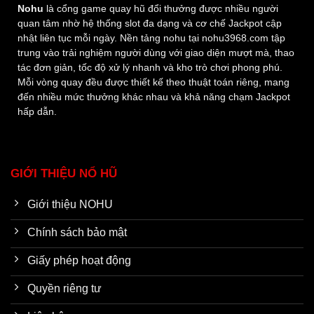
Nohu
là cổng game quay hũ đổi thưởng được nhiều người
quan tâm nhờ hệ thống slot đa dạng và cơ chế Jackpot cập
nhật liên tục mỗi ngày. Nền tảng nohu tại
nohu3968.com
tập
trung vào trải nghiệm người dùng với giao diện mượt mà, thao
tác đơn giản, tốc độ xử lý nhanh và kho trò chơi phong phú.
Mỗi vòng quay đều được thiết kế theo thuật toán riêng, mang
đến nhiều mức thưởng khác nhau và khả năng chạm Jackpot
hấp dẫn.
GIỚI THIỆU NỔ HŨ
Giới thiệu NOHU
Chính sách bảo mật
Giấy phép hoạt động
Quyền riêng tư