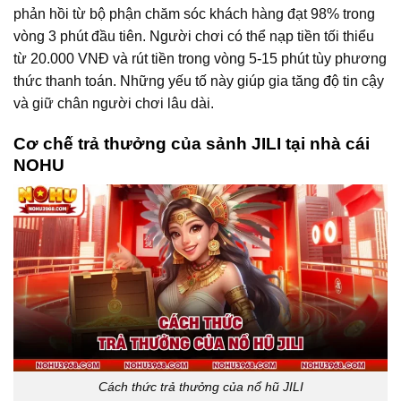
phản hồi từ bộ phận chăm sóc khách hàng đạt 98% trong
vòng 3 phút đầu tiên. Người chơi có thể nạp tiền tối thiểu
từ 20.000 VNĐ và rút tiền trong vòng 5-15 phút tùy phương
thức thanh toán. Những yếu tố này giúp gia tăng độ tin cậy
và giữ chân người chơi lâu dài.
Cơ chế trả thưởng của sảnh JILI tại nhà cái
NOHU
Cách thức trả thưởng của nổ hũ JILI