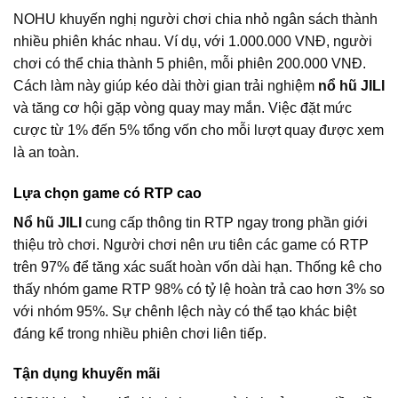
NOHU khuyến nghị người chơi chia nhỏ ngân sách thành
nhiều phiên khác nhau. Ví dụ, với 1.000.000 VNĐ, người
chơi có thể chia thành 5 phiên, mỗi phiên 200.000 VNĐ.
Cách làm này giúp kéo dài thời gian trải nghiệm
nổ hũ JILI
và tăng cơ hội gặp vòng quay may mắn. Việc đặt mức
cược từ 1% đến 5% tổng vốn cho mỗi lượt quay được xem
là an toàn.
Lựa chọn game có RTP cao
Nổ hũ JILI
cung cấp thông tin RTP ngay trong phần giới
thiệu trò chơi. Người chơi nên ưu tiên các game có RTP
trên 97% để tăng xác suất hoàn vốn dài hạn. Thống kê cho
thấy nhóm game RTP 98% có tỷ lệ hoàn trả cao hơn 3% so
với nhóm 95%. Sự chênh lệch này có thể tạo khác biệt
đáng kể trong nhiều phiên chơi liên tiếp.
Tận dụng khuyến mãi