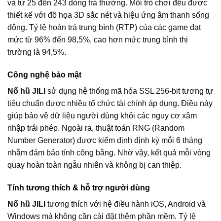
và từ 25 đến 243 dòng trả thưởng. Mỗi trò chơi đều được
thiết kế với đồ họa 3D sắc nét và hiệu ứng âm thanh sống
động. Tỷ lệ hoàn trả trung bình (RTP) của các game đạt
mức từ 96% đến 98,5%, cao hơn mức trung bình thị
trường là 94,5%.
Công nghệ bảo mật
Nổ hũ JILI
sử dụng hệ thống mã hóa SSL 256-bit tương tự
tiêu chuẩn được nhiều tổ chức tài chính áp dụng. Điều này
giúp bảo vệ dữ liệu người dùng khỏi các nguy cơ xâm
nhập trái phép. Ngoài ra, thuật toán RNG (Random
Number Generator) được kiểm định định kỳ mỗi 6 tháng
nhằm đảm bảo tính công bằng. Nhờ vậy, kết quả mỗi vòng
quay hoàn toàn ngẫu nhiên và không bị can thiệp.
Tính tương thích & hỗ trợ người dùng
Nổ hũ JILI
tương thích với hệ điều hành iOS, Android và
Windows mà không cần cài đặt thêm phần mềm. Tỷ lệ