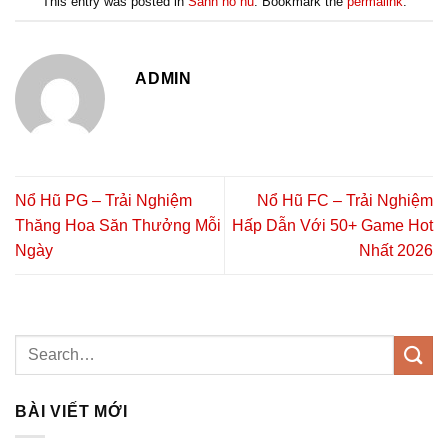
This entry was posted in
Sảnh nổ hũ
. Bookmark the
permalink
.
ADMIN
Nổ Hũ PG – Trải Nghiệm
Nổ Hũ FC – Trải Nghiệm
Thăng Hoa Săn Thưởng Mỗi
Hấp Dẫn Với 50+ Game Hot
Ngày
Nhất 2026
BÀI VIẾT MỚI