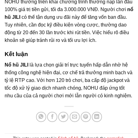
NOHU thường triển khai chương trình thưởng nạp lần đầu
100% giá trị tiền gửi, tối đa 3.000.000 VNĐ. Người chơi
nổ
hũ JILI
có thể tận dụng ưu đãi này để tăng vốn ban đầu.
Tuy nhiên, cần đọc kỹ điều kiện vòng cược, thường dao
động từ 20 đến 30 lần trước khi rút tiền. Việc hiểu rõ điều
khoản sẽ giúp tránh rủi ro và tối ưu lợi ích.
Kết luận
Nổ hũ JILI
là lựa chọn giải trí trực tuyến hấp dẫn nhờ hệ
thống công nghệ hiện đại, cơ chế trả thưởng minh bạch và
tỷ lệ RTP cao. Với hơn 120 trò chơi, ba cấp độ jackpot và
tốc độ xử lý giao dịch nhanh chóng, NOHU đáp ứng tốt
nhu cầu của cả người chơi mới lẫn người có kinh nghiệm.