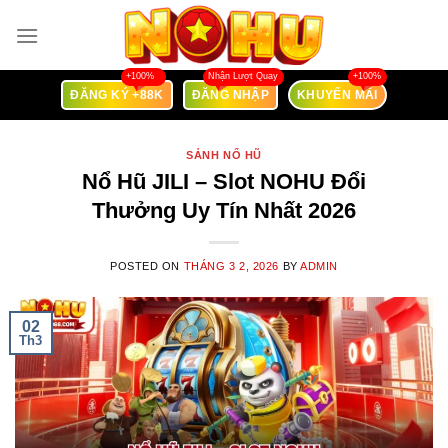
Skip
to
content
ĐĂNG KÝ +88K
ĐĂNG NHẬP
KHUYẾN MÃI
SẢNH NỔ HŨ
Nổ Hũ JILI – Slot NOHU Đổi
Thưởng Uy Tín Nhất 2026
POSTED ON
THÁNG 3 2, 2026
BY
ADMIN
02
Th3