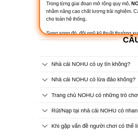
Trong từng giai đoạn mở rộng quy mô,
N
nhằm nâng cao chất lượng trải nghiệm. Các
cho toàn hệ thống.
Song song đó, đội ngũ kỹ thuật thường xu
CÂU
mở rộng kho trò chơi, tích hợp nhiều dòng s
Thành tựu nổi bật
Nhà cái NOHU có uy tín không?
Sau thời gian vận hành, hệ thống
NOHU
đ
nền tảng. Những chỉ số này phản ánh rõ sự
Nhà cái NOHU có lừa đảo không?
Ngoài ra, nền tảng còn ghi nhận nhiều thành
Trang chủ NOHU có những trò chơi
thành tựu này góp phần xây dựng hình ảnh 
Rút/Nạp tại nhà cái NOHU có nha
Khi gặp vấn đề người chơi có thể l