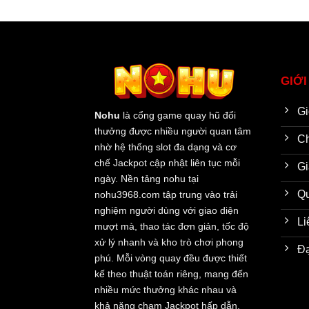
đồng. Sự hài lòng trong quá trình sử dụng
yếu tố này quyết định khả năng duy trì sức
Giao diện đạt chuẩn quốc tế, hi
Hệ thống giao diện
NOHU
được thiết kế 
GIỚI
lần đầu truy cập. Các danh mục trò chơi, k
Gi
Nohu
là cổng game quay hũ đổi
Bên cạnh yếu tố thẩm mỹ, nền tảng còn tố
thưởng được nhiều người quan tâm
Ch
thích trên máy tính, điện thoại, máy tính bả
nhờ hệ thống slot đa dạng và cơ
chế Jackpot cập nhật liên tục mỗi
Gi
Bảo mật cao cấp giúp dữ liệu 
ngày. Nền tảng nohu tại
Qu
nohu3968.com
tập trung vào trải
Công nghệ mã hóa nhiều lớp được áp dụng 
nghiệm người dùng với giao diện
Li
đăng nhập
NOHU
đều được kiểm soát bằn
mượt mà, thao tác đơn giản, tốc độ
xử lý nhanh và kho trò chơi phong
Đạ
Bên cạnh đó, hệ thống giám sát tự động ho
phú. Mỗi vòng quay đều được thiết
mạo tài khoản, thao túng kết quả được cập
kế theo thuật toán riêng, mang đến
nhiều mức thưởng khác nhau và
Tỷ lệ thưởng đạt mức cao ngấ
khả năng chạm Jackpot hấp dẫn.