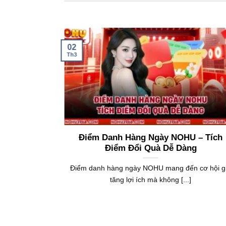
02
Th3
ắc Lực Cho
Điểm Danh Hàng Ngày NOHU – Tích
HU
Điểm Đổi Quà Dễ Dàng
ng cụ hỗ trợ
Điểm danh hàng ngày NOHU mang đến cơ hội g
tăng lợi ích mà không [...]
Vì sao cổng game NOHU
Mức độ phổ biến của một cổng game không