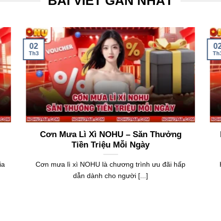
BÀI VIẾT GẦN NHẤT
02
0
Th3
Th
Cơn Mưa Lì Xì NOHU – Săn Thưởng
Tiền Triệu Mỗi Ngày
Điểm qua những thông tin chung về cổng game NOHU
ia
Cơn mưa lì xì NOHU là chương trình ưu đãi hấp
dẫn dành cho người [...]
 được người chơi ưa chuộng?
 đến từ chiến dịch quảng bá ngắn hạn mà được hình thành thô