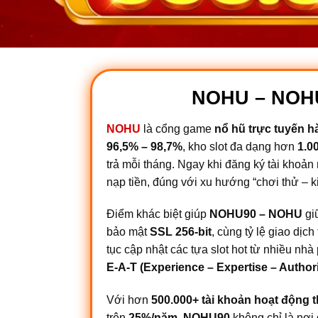
NOHU – NOHU
NOHU
là cổng game
nổ hũ trực tuyến h
96,5% – 98,7%
, kho slot đa dạng hơn
1.0
trả mỗi tháng. Ngay khi đăng ký tài khoản
nạp tiền, đúng với xu hướng “chơi thử – 
Điểm khác biệt giúp
NOHU90 – NOHU
giữ
bảo mật
SSL 256-bit
, cùng tỷ lệ giao dịc
tục cập nhật các tựa slot hot từ nhiều nh
E-A-T (Experience – Expertise – Author
Với hơn
500.000+ tài khoản hoạt động
trên
25%/năm
,
NOHU90
không chỉ là nơi 