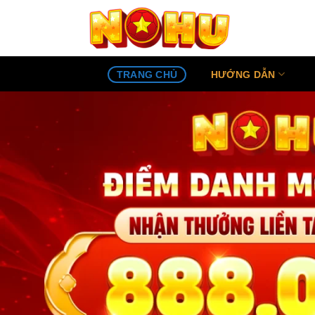
Skip
to
content
TRANG CHỦ
HƯỚNG DẪN