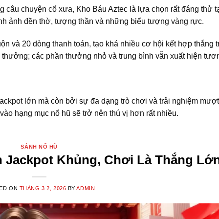
 câu chuyện cổ xưa, Kho Báu Aztec là lựa chọn rất đáng thử t
ình ảnh đền thờ, tượng thần và những biểu tượng vàng rực.
ộn và 20 dòng thanh toán, tạo khá nhiều cơ hội kết hợp thắng 
ó thưởng; các phần thưởng nhỏ và trung bình vẫn xuất hiện tươ
ackpot lớn mà còn bởi sự đa dạng trò chơi và trải nghiệm mượ
a vào hạng mục nổ hũ sẽ trở nên thú vị hơn rất nhiều.
SẢNH NỔ HŨ
 Jackpot Khủng, Chơi Là Thắng Lớ
ED ON
THÁNG 3 2, 2026
BY
ADMIN