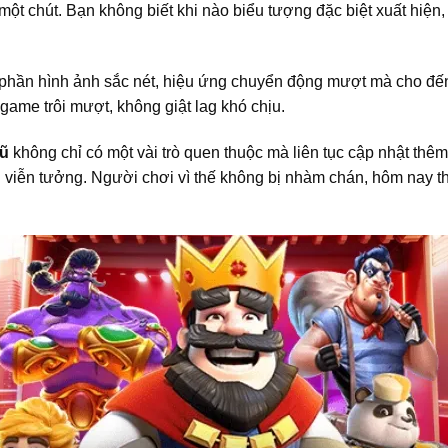
một chút. Bạn không biết khi nào biểu tượng đặc biệt xuất hiệ
 phần hình ảnh sắc nét, hiệu ứng chuyển động mượt mà cho đ
game trôi mượt, không giật lag khó chịu.
hũ
không chỉ có một vài trò quen thuộc mà liên tục cập nhật thê
đến viễn tưởng. Người chơi vì thế không bị nhàm chán, hôm nay