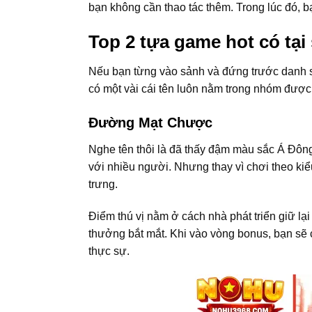
bạn không cần thao tác thêm. Trong lúc đó, bạ
Top 2 tựa game hot có tại
Nếu bạn từng vào sảnh và đứng trước danh sá
có một vài cái tên luôn nằm trong nhóm được
Đường Mạt Chược
Nghe tên thôi là đã thấy đậm màu sắc Á Đông
với nhiều người. Nhưng thay vì chơi theo kiể
trưng.
Điểm thú vị nằm ở cách nhà phát triển giữ lại
thưởng bắt mắt. Khi vào vòng bonus, bạn sẽ
thực sự.