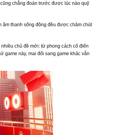
n, cũng chẳng đoán trước được lúc nào quỹ
ến âm thanh sống động đều được chăm chút
m nhiều chủ đề mới: từ phong cách cổ điển
 thử game này, mai đổi sang game khác vẫn