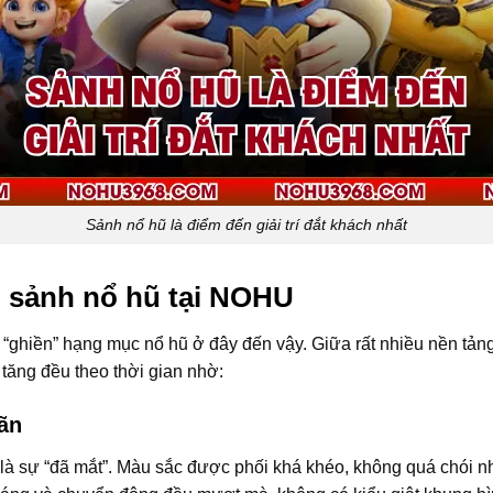
Sảnh nổ hũ là điểm đến giải trí đắt khách nhất
 sảnh nổ hũ tại NOHU
“ghiền” hạng mục nổ hũ ở đây đến vậy. Giữa rất nhiều nền tảng
tăng đều theo thời gian nhờ:
ãn
là sự “đã mắt”. Màu sắc được phối khá khéo, không quá chói nh