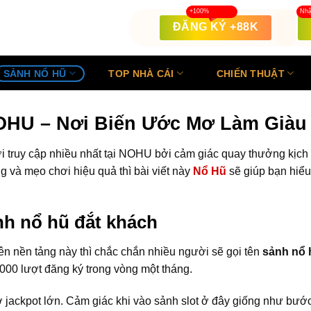
ĐĂNG KÝ +88K
SẢNH NỔ HŨ
TOP NHÀ CÁI
CHIẾN THUẬT
HU – Nơi Biến Ước Mơ Làm Giàu
truy cập nhiều nhất tại NOHU bởi cảm giác quay thưởng kịch tí
g và mẹo chơi hiệu quả thì bài viết này
Nổ Hũ
sẽ giúp bạn hiểu 
ảnh nổ hũ đắt khách
ên nền tảng này thì chắc chắn nhiều người sẽ gọi tên
sảnh nổ 
000 lượt đăng ký trong vòng một tháng.
 jackpot lớn. Cảm giác khi vào sảnh slot ở đây giống như bước