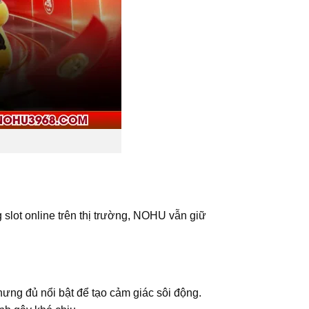
 slot online trên thị trường, NOHU vẫn giữ
ưng đủ nổi bật để tạo cảm giác sôi động.