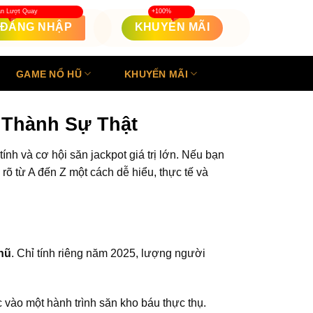
ĐĂNG NHẬP
KHUYẾN MÃI
GAME NỔ HŨ
KHUYẾN MÃI
 Thành Sự Thật
nh và cơ hội săn jackpot giá trị lớn. Nếu bạn
rõ từ A đến Z một cách dễ hiểu, thực tế và
hũ
. Chỉ tính riêng năm 2025, lượng người
 vào một hành trình săn kho báu thực thụ.