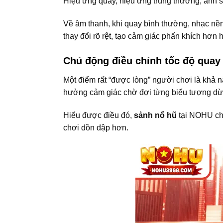
Hiệu ứng quay, hiệu ứng trúng thưởng, ánh 
Về âm thanh, khi quay bình thường, nhạc nền
thay đổi rõ rệt, tạo cảm giác phấn khích hơn 
Chủ động điều chỉnh tốc độ quay 
Một điểm rất “được lòng” người chơi là khả n
hưởng cảm giác chờ đợi từng biểu tượng dừn
Hiểu được điều đó,
sảnh nổ hũ
tại NOHU cho
chơi dồn dập hơn.