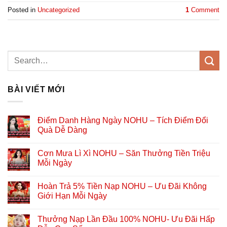
Posted in
Uncategorized
1
Comment
BÀI VIẾT MỚI
Điểm Danh Hàng Ngày NOHU – Tích Điểm Đổi
Quà Dễ Dàng
Cơn Mưa Lì Xì NOHU – Săn Thưởng Tiền Triệu
Mỗi Ngày
Hoàn Trả 5% Tiền Nạp NOHU – Ưu Đãi Không
Giới Hạn Mỗi Ngày
Thưởng Nạp Lần Đầu 100% NOHU- Ưu Đãi Hấp