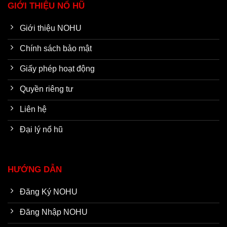
GIỚI THIỆU NỔ HŨ
Giới thiệu NOHU
Chính sách bảo mật
Giấy phép hoạt động
Quyền riêng tư
Liên hệ
Đại lý nổ hũ
HƯỚNG DẪN
Đăng Ký NOHU
Đăng Nhập NOHU