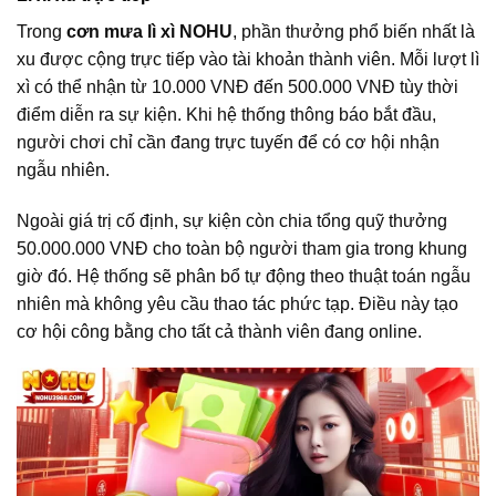
Trong
cơn mưa lì xì NOHU
, phần thưởng phổ biến nhất là
xu được cộng trực tiếp vào tài khoản thành viên. Mỗi lượt lì
xì có thể nhận từ 10.000 VNĐ đến 500.000 VNĐ tùy thời
điểm diễn ra sự kiện. Khi hệ thống thông báo bắt đầu,
người chơi chỉ cần đang trực tuyến để có cơ hội nhận
ngẫu nhiên.
Ngoài giá trị cố định, sự kiện còn chia tổng quỹ thưởng
50.000.000 VNĐ cho toàn bộ người tham gia trong khung
giờ đó. Hệ thống sẽ phân bổ tự động theo thuật toán ngẫu
nhiên mà không yêu cầu thao tác phức tạp. Điều này tạo
cơ hội công bằng cho tất cả thành viên đang online.