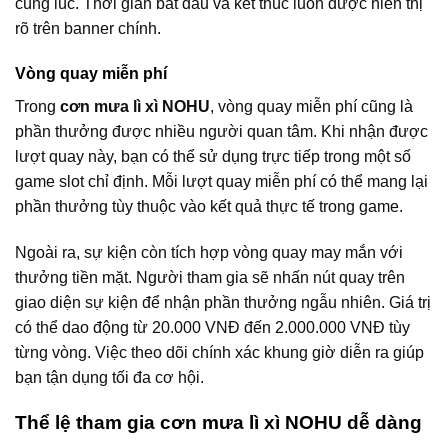
cùng lúc. Thời gian bắt đầu và kết thúc luôn được hiển thị
rõ trên banner chính.
Vòng quay miễn phí
Trong
cơn mưa lì xì NOHU
, vòng quay miễn phí cũng là
phần thưởng được nhiều người quan tâm. Khi nhận được
lượt quay này, bạn có thể sử dụng trực tiếp trong một số
game slot chỉ định. Mỗi lượt quay miễn phí có thể mang lại
phần thưởng tùy thuộc vào kết quả thực tế trong game.
Ngoài ra, sự kiện còn tích hợp vòng quay may mắn với
thưởng tiền mặt. Người tham gia sẽ nhấn nút quay trên
giao diện sự kiện để nhận phần thưởng ngẫu nhiên. Giá trị
có thể dao động từ 20.000 VNĐ đến 2.000.000 VNĐ tùy
từng vòng. Việc theo dõi chính xác khung giờ diễn ra giúp
bạn tận dụng tối đa cơ hội.
Thể lệ tham gia cơn mưa lì xì NOHU dễ dàng