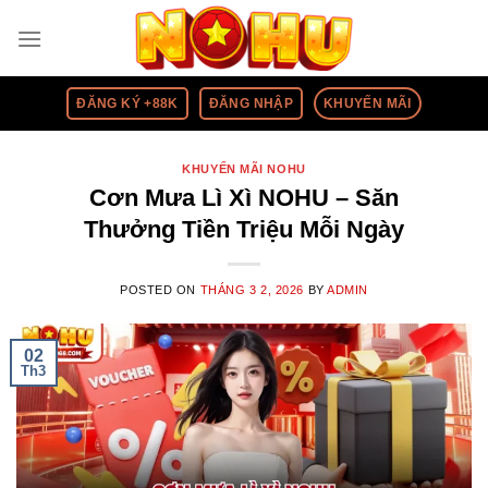
Skip
to
content
ĐĂNG KÝ +88K
ĐĂNG NHẬP
KHUYẾN MÃI
KHUYẾN MÃI NOHU
Cơn Mưa Lì Xì NOHU – Săn
Thưởng Tiền Triệu Mỗi Ngày
POSTED ON
THÁNG 3 2, 2026
BY
ADMIN
02
Th3