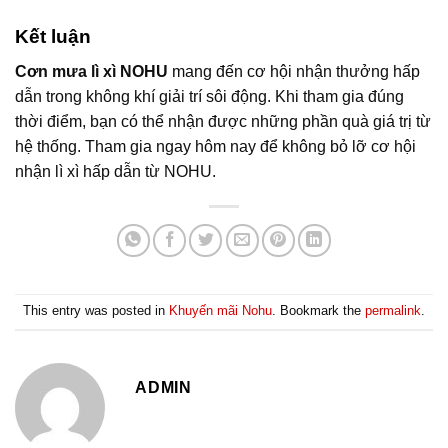
Kết luận
Cơn mưa lì xì NOHU
mang đến cơ hội nhận thưởng hấp
dẫn trong không khí giải trí sôi động. Khi tham gia đúng
thời điểm, bạn có thể nhận được những phần quà giá trị từ
hệ thống. Tham gia ngay hôm nay để không bỏ lỡ cơ hội
nhận lì xì hấp dẫn từ NOHU.
This entry was posted in
Khuyến mãi Nohu
. Bookmark the
permalink
.
ADMIN