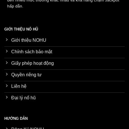
đến nhiều mức thưởng khác nhau và khả năng chạm Jackpot
hấp dẫn.
GIỚI THIỆU NỔ HŨ
Giới thiệu NOHU
Chính sách bảo mật
Giấy phép hoạt động
Quyền riêng tư
Liên hệ
Đại lý nổ hũ
HƯỚNG DẪN