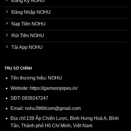
Đăng Ký NOHU
Đăng Nhập NOHU
Nạp Tiền NOHU
Rút Tiền NOHU
Tải App NOHU
TRỤ SỞ CHÍNH
Tên thương hiệu: NOHU
Website: https://gamsonpipes.in/
SĐT: 0939247247
Email: nohu3968com
@gmail.com
Địa chỉ:139
Ấp Chiến Lược, Bình Hưng Hoà A, Bình
Tân, Thành phố Hồ Chí Minh, Việt Nam