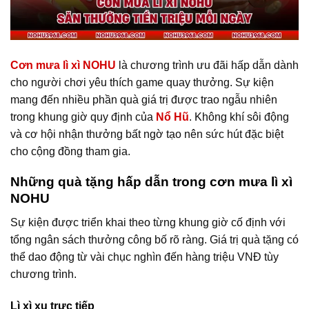
Cơn mưa lì xì NOHU
là chương trình ưu đãi hấp dẫn dành
cho người chơi yêu thích game quay thưởng. Sự kiện
mang đến nhiều phần quà giá trị được trao ngẫu nhiên
trong khung giờ quy định của
Nổ Hũ
. Không khí sôi động
và cơ hội nhận thưởng bất ngờ tạo nên sức hút đặc biệt
cho cộng đồng tham gia.
Những quà tặng hấp dẫn trong cơn mưa lì xì
NOHU
Sự kiện được triển khai theo từng khung giờ cố định với
tổng ngân sách thưởng công bố rõ ràng. Giá trị quà tặng có
thể dao động từ vài chục nghìn đến hàng triệu VNĐ tùy
chương trình.
Lì xì xu trực tiếp