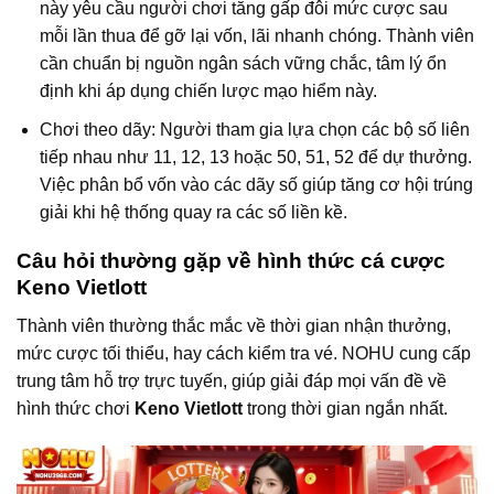
này yêu cầu người chơi tăng gấp đôi mức cược sau
mỗi lần thua để gỡ lại vốn, lãi nhanh chóng. Thành viên
cần chuẩn bị nguồn ngân sách vững chắc, tâm lý ổn
định khi áp dụng chiến lược mạo hiểm này.
Chơi theo dãy: Người tham gia lựa chọn các bộ số liên
tiếp nhau như 11, 12, 13 hoặc 50, 51, 52 để dự thưởng.
Việc phân bổ vốn vào các dãy số giúp tăng cơ hội trúng
giải khi hệ thống quay ra các số liền kề.
Câu hỏi thường gặp về hình thức cá cược
Keno Vietlott
Thành viên thường thắc mắc về thời gian nhận thưởng,
mức cược tối thiểu, hay cách kiểm tra vé. NOHU cung cấp
trung tâm hỗ trợ trực tuyến, giúp giải đáp mọi vấn đề về
hình thức chơi
Keno Vietlott
trong thời gian ngắn nhất.