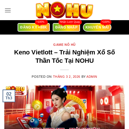
Skip
to
content
ĐĂNG KÝ +88K
ĐĂNG NHẬP
KHUYẾN MÃI
GAME NỔ HŨ
Keno Vietlott – Trải Nghiệm Xổ Số
Thần Tốc Tại NOHU
POSTED ON
THÁNG 3 2, 2026
BY
ADMIN
02
Th3