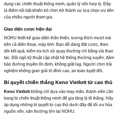
dụng các chiến thuật thông minh, quản lý vốn hợp lý. Đây
là điểm nổi bật khiến trò chơi trở thành sự lựa chọn ưu tiên
của nhiều người tham gia.
Giao diện cược hiện đại
NOHU thiết kế giao diện thân thiện, tương thích mượt mà
trên cả điện thoại, máy tính. Bạn dễ dàng đặt cược, theo
dõi kết quả, kiểm tra lịch sử quay thưởng chỉ bằng vài thao
tác. Đội ngũ kỹ thuật cập nhật hệ thống thường xuyên, đảm
bảo đường truyền ổn định, không giật lag. Người chơi trải
nghiệm không gian giải trí đỉnh cao, an toàn tuyệt đối.
Bí quyết chiến thắng Keno Vietlott từ cao thủ
Keno Vietlott
không chỉ dựa vào may mắn, thành viên cần
trang bị chiến thuật thông minh để gia tăng tỷ lệ thắng. Hãy
áp dụng những bí quyết từ cao thủ dưới đây để tối ưu hóa
nguồn vốn, săn thưởng lớn tại NOHU.