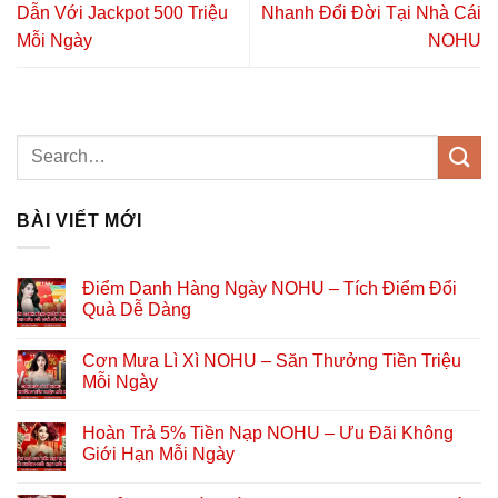
Dẫn Với Jackpot 500 Triệu
Nhanh Đổi Đời Tại Nhà Cái
Mỗi Ngày
NOHU
BÀI VIẾT MỚI
Điểm Danh Hàng Ngày NOHU – Tích Điểm Đổi
Quà Dễ Dàng
Cơn Mưa Lì Xì NOHU – Săn Thưởng Tiền Triệu
Mỗi Ngày
Hoàn Trả 5% Tiền Nạp NOHU – Ưu Đãi Không
Giới Hạn Mỗi Ngày