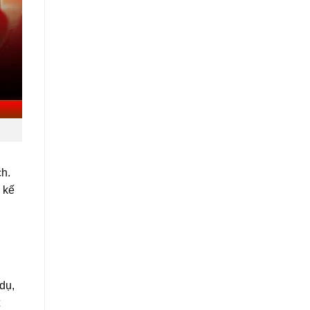
ch.
 kế
dụ,