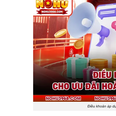
Điều khoản áp d