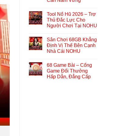
Cần Nắm Vững
Tool Nổ Hũ 2026 – Trợ
Thủ Đắc Lực Cho
Người Chơi Tại NOHU
Sân Chơi 68GB Khẳng
Định Vị Thế Bên Cạnh
Nhà Cái NOHU
68 Game Bài – Cổng
Game Đổi Thưởng
Hấp Dẫn, Đẳng Cấp