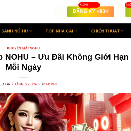
ĐĂNG KÝ +88K
SẢNH NỔ HŨ
TOP NHÀ CÁI
CHIẾN THUẬT
KHUYẾN MÃI NOHU
p NOHU – Ưu Đãi Không Giới Hạn
Mỗi Ngày
ED ON
THÁNG 3 2, 2026
BY
ADMIN