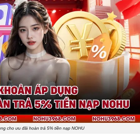
ụng cho ưu đãi hoàn trả 5% tiền nạp NOHU