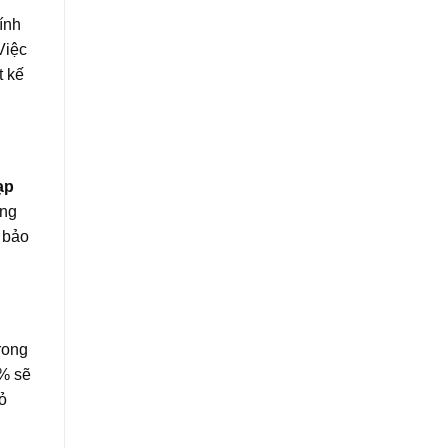
ính
Việc
t kế
ạp
ạng
 bảo
rong
5% sẽ
ỏ