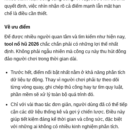
quyết định, việc nhìn nhận rõ cả điểm mạnh lẫn mặt hạn
chế là điều cần thiết.
Về ưu điểm
Để được nhiều người quan tâm và tìm kiếm như hiện nay,
tool nổ hũ 2026
chắc chắn phải có những lợi thế nhất
định. Không phải ngẫu nhiên mà công cụ này thu hút đông
đảo người chơi trong thời gian dài.
Trước hết, điểm nổi bật nhất nằm ở khả năng phân tích
dữ liệu tự động. Thay vì người chơi phải tự theo dõi
từng vòng quay, ghi chép thủ công hay tự tìm quy luật,
phần mềm sẽ xử lý toàn bộ quá trình đó.
Chỉ với vài thao tác đơn giản, người dùng đã có thể tiếp
cận các dữ liệu thống kê và gợi ý chiến lược. Điều này
giúp tiết kiệm đáng kể thời gian và công sức, đặc biệt
với những ai không có nhiều kinh nghiệm phân tích.