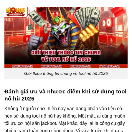
Giới thiệu thông tin chung về tool nổ hũ 2026
Đánh giá ưu và nhược điểm khi sử dụng tool
nổ hũ 2026
Không ít người chơi hiện nay vẫn đang phân vân liệu có
nên sử dụng tool nổ hũ hay không. Một mặt, ai cũng muốn
tối ưu cơ hội săn jackpot. Mặt khác, đây lại là công cụ gây
nhiều tranh luận trong cộng đồng. Vì vậy, trước khi đưa ra