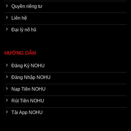
Quyền riêng tư
Liên hệ
Đại lý nổ hũ
HƯỚNG DẪN
Đăng Ký NOHU
Đăng Nhập NOHU
Nạp Tiền NOHU
Rút Tiền NOHU
Tải App NOHU