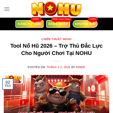
Skip
to
content
ĐĂNG KÝ +88K
ĐĂNG NHẬP
KHUYẾN MÃI
CHIẾN THUẬT NOHU
Tool Nổ Hũ 2026 – Trợ Thủ Đắc Lực
Cho Người Chơi Tại NOHU
POSTED ON
THÁNG 3 2, 2026
BY
ADMIN
02
Th3